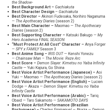
the Shadow-
Best Background Art –
Gachiakuta
Best Character Design
–
Gachiakuta
Best Director –
Akinori Fudesaka, Norihiro Naganuma
—
The Apothecary Diaries
(season 2)
Best Main Character –
Maomao —
The Apothecary
Diaries
(season 2)
Best Supporting Character –
Katsuki Bakugo —
My
Hero Academia FINAL SEASON
“Must Protect At All Cost” Character –
Anya Forger
—
SPY x FAMILY
Season 3
Best Anime Song –
IRIS OUT
— Kenshi Yonezu
—
Chainsaw Man – The Movie: Reze Arc
Best Score –
Demon Slayer: Kimetsu no Yaiba Infinity
Castle
— Yuki Kajiura, Go Shiina
Best Voice Artist Performance (Japanese) –
Aoi
Yuki — Maomao —
The Apothecary Diaries
(season 2)
Best Voice Artist Performance (English) –
Lucien
Dodge — Akaza —
Demon Slayer: Kimetsu no Yaiba
Infinity Castle
Best Voice Artist Performance (Arabic) –
Tariq
Obaid — Taro Sakamoto —
SAKAMOTO DAYS
Best Voice Artist Performance (Brazilian
Portuguese) –
Charles Emmanuel — Akaza —
Demon