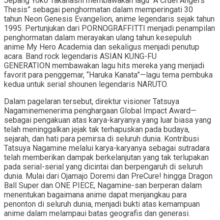
Jepang Yoko Takahashi membawakan lagu “A Cruel Angel’s
Thesis” sebagai penghormatan dalam memperingati 30
tahun Neon Genesis Evangelion, anime legendaris sejak tahun
1995. Pertunjukan dari PORNOGRAFFITTI menjadi penampilan
penghormatan dalam merayakan ulang tahun kesepuluh
anime My Hero Academia dan sekaligus menjadi penutup
acara. Band rock legendaris ASIAN KUNG-FU
GENERATION membawakan lagu hits mereka yang menjadi
favorit para penggemar, “Haruka Kanata”—lagu tema pembuka
kedua untuk serial shounen legendaris NARUTO.
Dalam pagelaran tersebut, direktur visioner Tatsuya
Nagaminemenerima penghargaan Global Impact Award—
sebagai pengakuan atas karya-karyanya yang luar biasa yang
telah meninggalkan jejak tak terhapuskan pada budaya,
sejarah, dan hati para pemirsa di seluruh dunia. Kontribusi
Tatsuya Nagamine melalui karya-karyanya sebagai sutradara
telah memberikan dampak berkelanjutan yang tak terlupakan
pada serial-serial yang dicintai dan berpengaruh di seluruh
dunia. Mulai dari Ojamajo Doremi dan PreCure! hingga Dragon
Ball Super dan ONE PIECE, Nagamine-san berperan dalam
menentukan bagaimana anime dapat menjangkau para
penonton di seluruh dunia, menjadi bukti atas kemampuan
anime dalam melampaui batas geografis dan generasi.