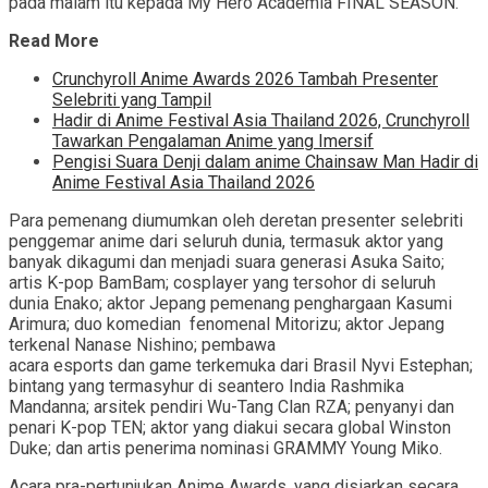
pada malam itu kepada My Hero Academia FINAL SEASON.
Read More
Crunchyroll Anime Awards 2026 Tambah Presenter
Selebriti yang Tampil
Hadir di Anime Festival Asia Thailand 2026, Crunchyroll
Tawarkan Pengalaman Anime yang Imersif
Pengisi Suara Denji dalam anime Chainsaw Man Hadir di
Anime Festival Asia Thailand 2026
Para pemenang diumumkan oleh deretan presenter selebriti
penggemar anime dari seluruh dunia, termasuk aktor yang
banyak dikagumi dan menjadi suara generasi Asuka Saito;
artis K-pop BamBam; cosplayer yang tersohor di seluruh
dunia Enako; aktor Jepang pemenang penghargaan Kasumi
Arimura; duo komedian fenomenal Mitorizu; aktor Jepang
terkenal Nanase Nishino; pembawa
acara esports dan game terkemuka dari Brasil Nyvi Estephan;
bintang yang termasyhur di seantero India Rashmika
Mandanna; arsitek pendiri Wu-Tang Clan RZA; penyanyi dan
penari K-pop TEN; aktor yang diakui secara global Winston
Duke; dan artis penerima nominasi GRAMMY Young Miko.
Acara pra-pertunjukan Anime Awards, yang disiarkan secara