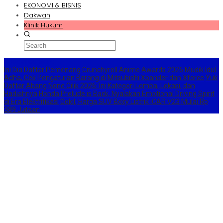
EKONOMI & BISNIS
Dakwah
Klinik Hukum
Special Content
Ini Dia Daftar Pemenang Crunchyroll Anime Awards 2026
Mudik Idul
Adha, Cek Pengaturan Barang di Mitsubishi Xpander dan Xforce
Yuk
Daftar Abang None Cilik 2026: Ini Kategori Lomba, Lokasi, dan
Hadiahnya
Honda Prelude is Back, Nyalakan Emotional Driving Spirit
di Era Elektrifikasi
Gokil, Harga SUV Boxy Listrik iCAR V23 Mulai Rp
389 Jutaan