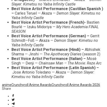
Slayer: Kimetsu no Yaiba Infinity Castle
Best Voice Artist Performance (Castilian Spanish )
–
Carles Teruel — Akaza —
Demon Slayer: Kimetsu no
Yaiba Infinity Castle
Best Voice Artist Performance (French)-
Bastien
Bourlé — Izuku Midoriya —
My Hero Academia FINAL
SEASON
Best Voice Artist Performance (German) –
Gerrit
Schmidt—Foß — Akaza —
Demon Slayer: Kimetsu no
Yaiba Infinity Castle
Best Voice Artist Performance (Hindi) –
Abhishek
Sharma — Jinshi —
The Apothecary Diaries
(season 2)
Best Voice Artist Performance (Italian) –
Mosè
Singh — Denji —
Chainsaw Man – The Movie: Reze Arc
Best Voice Artist Performance (Latin Spanish) –
Jose Antonio Toledano — Akaza —
Demon Slayer:
Kimetsu no Yaiba Infinity Castle
anime
Crunchyroll Anime Awards
Crunchyroll Anime Awards 2026
Share