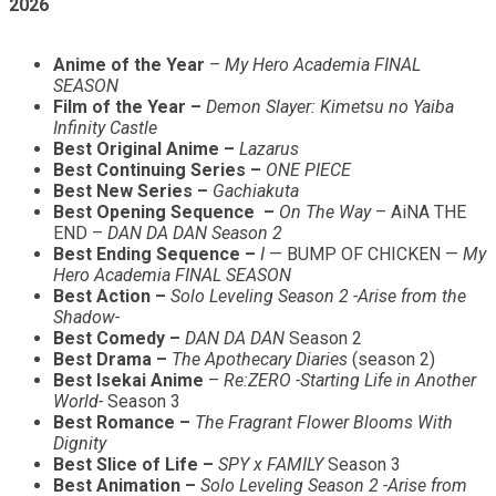
2026
Anime of the Year
–
My Hero Academia FINAL
SEASON
Film of the Year –
Demon Slayer: Kimetsu no Yaiba
Infinity Castle
Best Original Anime –
Lazarus
Best Continuing Series –
ONE PIECE
Best New Series –
Gachiakuta
Best Opening Sequence –
On The Way
– AiNA THE
END –
DAN DA DAN Season 2
Best Ending Sequence –
I
— BUMP OF CHICKEN —
My
Hero Academia FINAL SEASON
Best Action –
Solo Leveling Season 2 -Arise from the
Shadow-
Best Comedy –
DAN DA DAN
Season 2
Best Drama –
The Apothecary Diaries
(season 2)
Best Isekai Anime
–
Re:ZERO -Starting Life in Another
World-
Season 3
Best Romance –
The Fragrant Flower Blooms With
Dignity
Best Slice of Life –
SPY x FAMILY
Season 3
Best Animation –
Solo Leveling Season 2 -Arise from