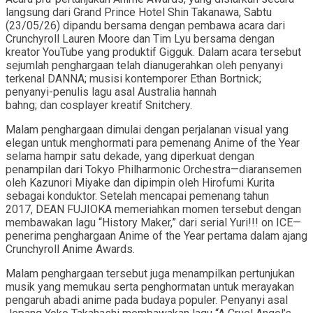
langsung dari Grand Prince Hotel Shin Takanawa, Sabtu
(23/05/26) dipandu bersama dengan pembawa acara dari
Crunchyroll Lauren Moore dan Tim Lyu bersama dengan
kreator YouTube yang produktif Gigguk. Dalam acara tersebut
sejumlah penghargaan telah dianugerahkan oleh penyanyi
terkenal DANNA; musisi kontemporer Ethan Bortnick;
penyanyi-penulis lagu asal Australia hannah
bahng; dan cosplayer kreatif Snitchery.
Malam penghargaan dimulai dengan perjalanan visual yang
elegan untuk menghormati para pemenang Anime of the Year
selama hampir satu dekade, yang diperkuat dengan
penampilan dari Tokyo Philharmonic Orchestra—diaransemen
oleh Kazunori Miyake dan dipimpin oleh Hirofumi Kurita
sebagai konduktor. Setelah mencapai pemenang tahun
2017, DEAN FUJIOKA memeriahkan momen tersebut dengan
membawakan lagu “History Maker,” dari serial Yuri!!! on ICE—
penerima penghargaan Anime of the Year pertama dalam ajang
Crunchyroll Anime Awards.
Malam penghargaan tersebut juga menampilkan pertunjukan
musik yang memukau serta penghormatan untuk merayakan
pengaruh abadi anime pada budaya populer. Penyanyi asal