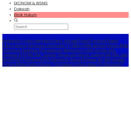
EKONOMI & BISNIS
Dakwah
Klinik Hukum
Special Content
Ketika Kim Yerim dan Kang Sang Jun jadi Pusat Cerita di Drakor
Azure Spring
Samsung Luncurkan TV Micro RGB dengan Vision AI ke
Indonesia, Hadirkan Pengalaman Menonton Lebih Cerdas
Info
Lengkap BYD M6 DM, Jumlah Varian dan Harga Jualnya
M6 DM Jadi
Mobil PHEV Pertama BYD Indonesia, Harga Berkisar Rp 300 Jutaan
Drama Ikhlas Paling Serius, Tim Happy Ending atau Tim Berpisah?