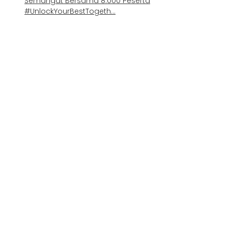
Semangat Bersama 8.000 Peserta
#UnlockYourBestTogeth…