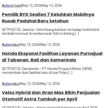
Auto
ray hani
May 13, 2026
May 13, 2026
Pemilik BYD Sealion 7 Keluhkan Mobilnya
Rusak Padahal Baru Setahun
GETPOST.ID, Jakarta– Gelombang keluhan terhadap mobil listrik
kembali mencuat di media sosial. Kali ini datang […]
Auto
syakur
May 13, 2026
May 13, 2026
Honda Ekspansi Fasilitas Layanan Purnajual
di Tabanan, Bali dan Samarinda
GETPOST.ID, Samarinda – PT Honda Prospect Motor (HPM)
meresmikan dua fasilitas baru di luar Pulau […]
Auto
syakur
May 13, 2026
May 12, 2026
Veloz Hybrid dan Gran Max Bikin Penjualan
Otomotif Astra Tumbuh per April
GETPOST.ID, Jakarta – Pasar otomotif Indonesia per April 2026