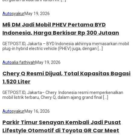
Auto
syakur
May 19, 2026
M6 DM Jadi Mobil PHEV Pertama BYD
Indonesia, Harga Berkisar Rp 300 Jutaan
GETPOST.ID, Jakarta – BYD Indonesia akhirnya memasarkan mobil
plug-in hybrid electric vehicle (PHEV) juga, dengan […]
Auto
alia fathiyah
May 19, 2026
Chery Q Resmi Dijual, Total Kapasitas Bagasi
1.520 Liter
GETPOST.ID, Jakarta– Chery Indonesia resmi memperkenalkan
mobil listrik terbaru, Chery Q, dalam ajang grand final […]
Auto
syakur
May 16, 2026
Parkir Timur Senayan Kembali Jadi Pusat
Lifestyle Otomotif di Toyota GR Car Meet