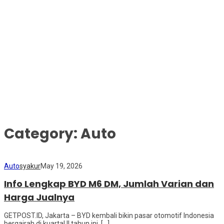
Category:
Auto
Auto
syakur
May 19, 2026
Info Lengkap BYD M6 DM, Jumlah Varian dan
Harga Jualnya
GETPOST.ID, Jakarta – BYD kembali bikin pasar otomotif Indonesia
bergairah di kuartal II tahun ini. […]