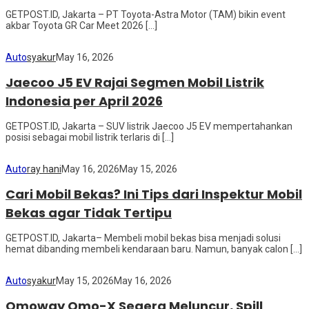
GETPOST.ID, Jakarta – PT Toyota-Astra Motor (TAM) bikin event
akbar Toyota GR Car Meet 2026 […]
Auto
syakur
May 16, 2026
Jaecoo J5 EV Rajai Segmen Mobil Listrik
Indonesia per April 2026
GETPOST.ID, Jakarta – SUV listrik Jaecoo J5 EV mempertahankan
posisi sebagai mobil listrik terlaris di […]
Auto
ray hani
May 16, 2026
May 15, 2026
Cari Mobil Bekas? Ini Tips dari Inspektur Mobil
Bekas agar Tidak Tertipu
GETPOST.ID, Jakarta– Membeli mobil bekas bisa menjadi solusi
hemat dibanding membeli kendaraan baru. Namun, banyak calon […]
Auto
syakur
May 15, 2026
May 16, 2026
Omoway Omo-X Segera Meluncur, Spill