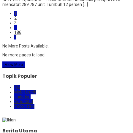
mencatat 289.787 unit. Tumbuh 12 persen […]
1
2
3
…
186
»
No More Posts Available.
No more pages to load.
View More
Topik Populer
Viu
Mobil Listrik
daihatsu
Auto2000
mobillistrik
Berita Utama